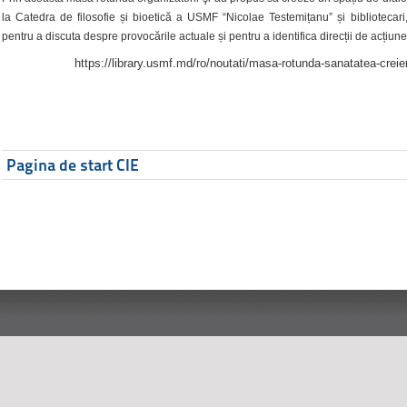
la Catedra de filosofie și bioetică a USMF “Nicolae Testemițanu” și bibliotecari,
pentru a discuta despre provocările actuale și pentru a identifica direcții de acțiune
https://library.usmf.md/ro/noutati/masa-rotunda-sanatatea-creier
Pagina de start CIE