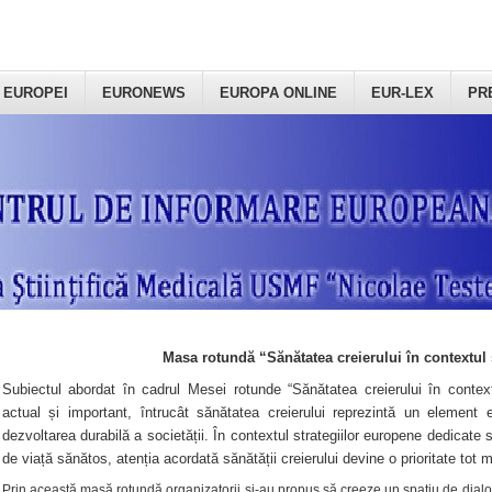
 EUROPEI
EURONEWS
EUROPA ONLINE
EUR-LEX
PR
Masa rotundă “Sănătatea creierului în contextul 
Subiectul abordat în cadrul Mesei rotunde “Sănătatea creierului în context
actual și important, întrucât sănătatea creierului reprezintă un element e
dezvoltarea durabilă a societății. În contextul strategiilor europene dedicate s
de viață sănătos, atenția acordată sănătății creierului devine o prioritate tot 
Prin această masă rotundă organizatorii şi-au propus să creeze un spațiu de dialog