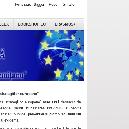
Font size
Bigger
Reset
Smaller
ELEX
BOOKSHOP EU
ERASMUS+
strategiilor europene”
ul strategiilor europene” este unul deosebit de
sențial pentru bunăstarea individului și pentru
ănătății publice, prevenției și promovării unui stil
mai evidentă.
 și schimb de idei între studenți, cadre didactice de