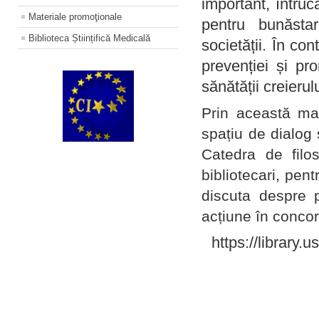
important, întruc
Materiale promoţionale
pentru bunăstar
Biblioteca Științifică Medicală
societății. În con
prevenției și pr
sănătății creierul
Prin această ma
spațiu de dialog 
Catedra de filo
bibliotecari, pent
discuta despre p
acțiune în concord
https://library.