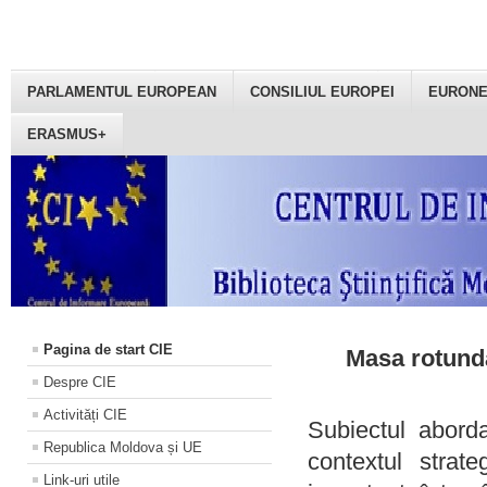
PARLAMENTUL EUROPEAN
CONSILIUL EUROPEI
EURON
ERASMUS+
Pagina de start CIE
Masa rotundă
Despre CIE
Activități CIE
Subiectul aborda
Republica Moldova și UE
contextul strat
Link-uri utile