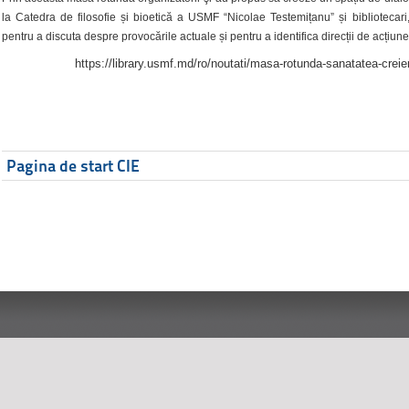
la Catedra de filosofie și bioetică a USMF “Nicolae Testemițanu” și bibliotecari,
pentru a discuta despre provocările actuale și pentru a identifica direcții de acțiune
https://library.usmf.md/ro/noutati/masa-rotunda-sanatatea-creier
Pagina de start CIE