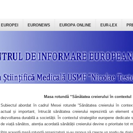
 EUROPEI
EURONEWS
EUROPA ONLINE
EUR-LEX
PR
Masa rotundă “Sănătatea creierului în contextul 
Subiectul abordat în cadrul Mesei rotunde “Sănătatea creierului în context
actual și important, întrucât sănătatea creierului reprezintă un element e
dezvoltarea durabilă a societății. În contextul strategiilor europene dedicate s
de viață sănătos, atenția acordată sănătății creierului devine o prioritate tot 
Prin această masă rotundă organizatorii şi-au propus să creeze un spațiu de dialog