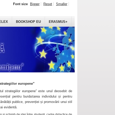
Font size
Bigger
Reset
Smaller
ELEX
BOOKSHOP EU
ERASMUS+
strategiilor europene”
ul strategiilor europene” este unul deosebit de
sențial pentru bunăstarea individului și pentru
ănătății publice, prevenției și promovării unui stil
mai evidentă.
 și schimb de idei între studenți, cadre didactice de