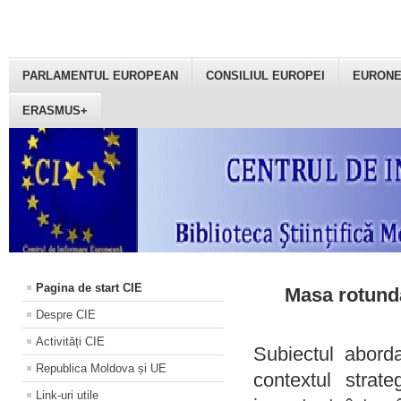
PARLAMENTUL EUROPEAN
CONSILIUL EUROPEI
EURON
ERASMUS+
Pagina de start CIE
Masa rotundă
Despre CIE
Activități CIE
Subiectul aborda
Republica Moldova și UE
contextul strat
Link-uri utile