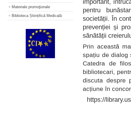
important, întruc
Materiale promoţionale
pentru bunăstar
Biblioteca Științifică Medicală
societății. În con
prevenției și pr
sănătății creierul
Prin această ma
spațiu de dialog 
Catedra de filo
bibliotecari, pent
discuta despre p
acțiune în concord
https://library.