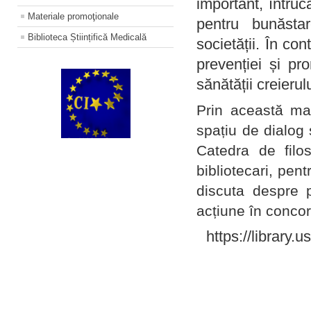
important, întruc
Materiale promoţionale
pentru bunăstar
Biblioteca Științifică Medicală
societății. În con
prevenției și pr
sănătății creierul
Prin această ma
spațiu de dialog 
Catedra de filo
bibliotecari, pent
discuta despre p
acțiune în concord
https://library.