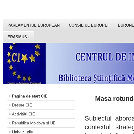
PARLAMENTUL EUROPEAN
CONSILIUL EUROPEI
EURON
ERASMUS+
Pagina de start CIE
Masa rotundă
Despre CIE
Activități CIE
Subiectul aborda
Republica Moldova și UE
contextul strat
Link-uri utile