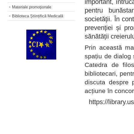
important, întruc
Materiale promoţionale
pentru bunăstar
Biblioteca Științifică Medicală
societății. În con
prevenției și pr
sănătății creierul
Prin această ma
spațiu de dialog 
Catedra de filo
bibliotecari, pent
discuta despre p
acțiune în concord
https://library.