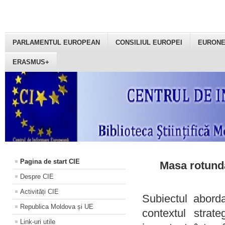
PARLAMENTUL EUROPEAN
CONSILIUL EUROPEI
EURON
ERASMUS+
Pagina de start CIE
Masa rotundă
Despre CIE
Activități CIE
Subiectul aborda
Republica Moldova și UE
contextul strat
Link-uri utile