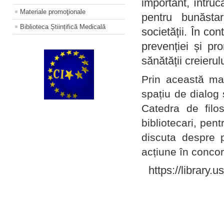
important, întruc
Materiale promoţionale
pentru bunăstar
Biblioteca Științifică Medicală
societății. În con
prevenției și pr
sănătății creierul
Prin această ma
spațiu de dialog 
Catedra de filo
bibliotecari, pent
discuta despre p
acțiune în concord
https://library.