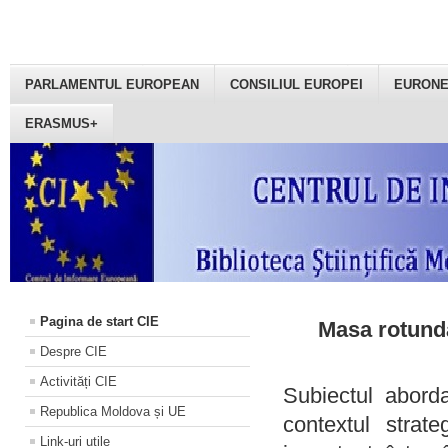
PARLAMENTUL EUROPEAN
CONSILIUL EUROPEI
EURON
ERASMUS+
Pagina de start CIE
Masa rotundă
Despre CIE
Activități CIE
Subiectul aborda
Republica Moldova și UE
contextul strat
Link-uri utile