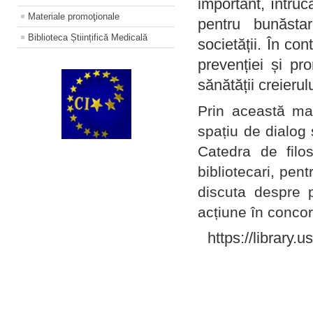
important, întruc
Materiale promoţionale
pentru bunăstar
Biblioteca Științifică Medicală
societății. În con
prevenției și pr
sănătății creierul
Prin această ma
spațiu de dialog 
Catedra de filo
bibliotecari, pent
discuta despre p
acțiune în concord
https://library.