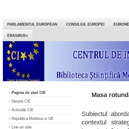
PARLAMENTUL EUROPEAN
CONSILIUL EUROPEI
EURON
ERASMUS+
Pagina de start CIE
Masa rotundă
Despre CIE
Activități CIE
Subiectul aborda
Republica Moldova și UE
contextul strat
Link-uri utile