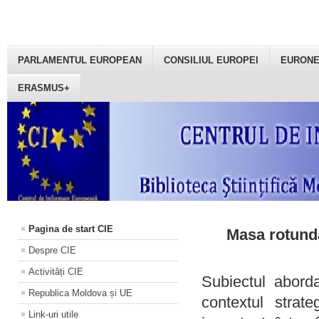
PARLAMENTUL EUROPEAN
CONSILIUL EUROPEI
EURON
ERASMUS+
Pagina de start CIE
Masa rotundă
Despre CIE
Activități CIE
Subiectul aborda
Republica Moldova și UE
contextul strat
Link-uri utile