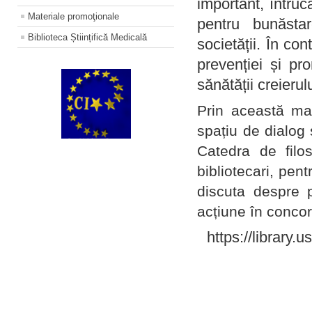
important, întruc
Materiale promoţionale
pentru bunăstar
Biblioteca Științifică Medicală
societății. În con
prevenției și pr
sănătății creierul
Prin această ma
spațiu de dialog 
Catedra de filo
bibliotecari, pent
discuta despre p
acțiune în concord
https://library.