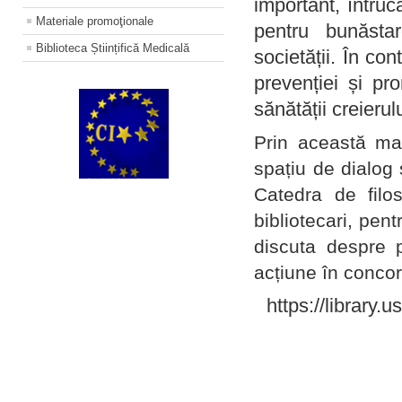
important, întruc
Materiale promoţionale
pentru bunăstar
Biblioteca Științifică Medicală
societății. În con
prevenției și pr
sănătății creierul
Prin această ma
spațiu de dialog 
Catedra de filo
bibliotecari, pent
discuta despre p
acțiune în concord
https://library.