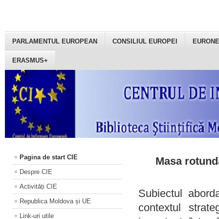
PARLAMENTUL EUROPEAN
CONSILIUL EUROPEI
EURON
ERASMUS+
Pagina de start CIE
Masa rotundă
Despre CIE
Activități CIE
Subiectul aborda
Republica Moldova și UE
contextul strat
Link-uri utile