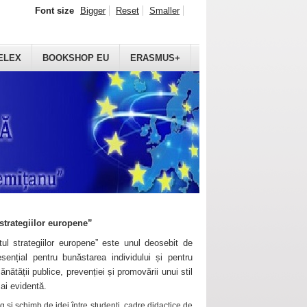
Font size
Bigger
Reset
Smaller
ELEX
BOOKSHOP EU
ERASMUS+
strategiilor europene”
ul strategiilor europene” este unul deosebit de
sențial pentru bunăstarea individului și pentru
ănătății publice, prevenției și promovării unui stil
mai evidentă.
 și schimb de idei între studenți, cadre didactice de