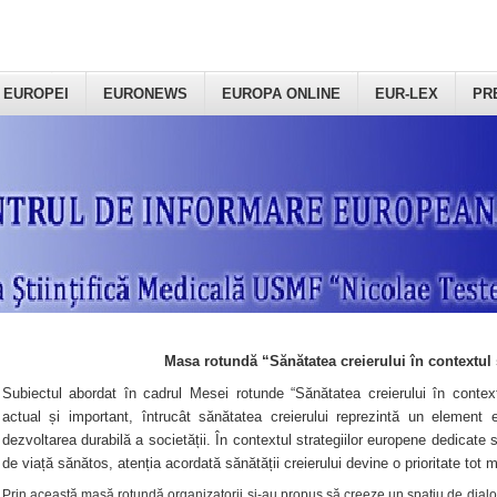
 EUROPEI
EURONEWS
EUROPA ONLINE
EUR-LEX
PR
Masa rotundă “Sănătatea creierului în contextul 
Subiectul abordat în cadrul Mesei rotunde “Sănătatea creierului în context
actual și important, întrucât sănătatea creierului reprezintă un element e
dezvoltarea durabilă a societății. În contextul strategiilor europene dedicate s
de viață sănătos, atenția acordată sănătății creierului devine o prioritate tot 
Prin această masă rotundă organizatorii şi-au propus să creeze un spațiu de dialog