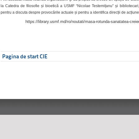
la Catedra de filosofie și bioetică a USMF “Nicolae Testemițanu” și bibliotecari,
pentru a discuta despre provocările actuale și pentru a identifica direcții de acțiune
https://library.usmf.md/ro/noutati/masa-rotunda-sanatatea-creier
Pagina de start CIE