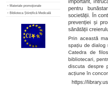
important, întruc
Materiale promoţionale
pentru bunăstar
Biblioteca Științifică Medicală
societății. În con
prevenției și pr
sănătății creierul
Prin această ma
spațiu de dialog 
Catedra de filo
bibliotecari, pent
discuta despre p
acțiune în concord
https://library.