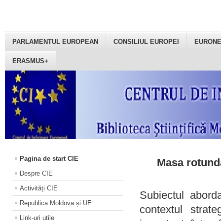
PARLAMENTUL EUROPEAN
CONSILIUL EUROPEI
EURON
ERASMUS+
Pagina de start CIE
Masa rotundă
Despre CIE
Activități CIE
Subiectul aborda
Republica Moldova și UE
contextul strat
Link-uri utile