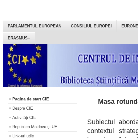
PARLAMENTUL EUROPEAN
CONSILIUL EUROPEI
EURON
ERASMUS+
Pagina de start CIE
Masa rotundă
Despre CIE
Activități CIE
Subiectul aborda
Republica Moldova și UE
contextul strat
Link-uri utile