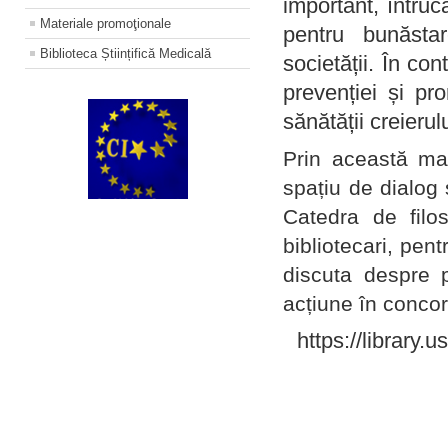
important, întruc
Materiale promoţionale
pentru bunăstar
Biblioteca Științifică Medicală
societății. În con
prevenției și pr
sănătății creierul
Prin această ma
spațiu de dialog 
Catedra de filo
bibliotecari, pent
discuta despre p
acțiune în concord
https://library.