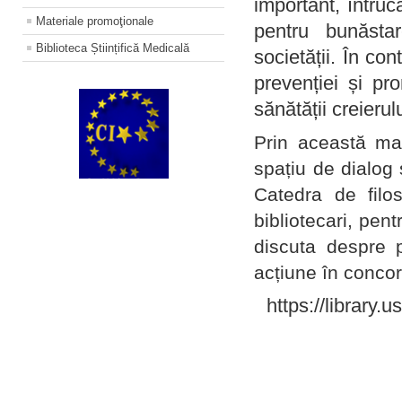
important, întruc
Materiale promoţionale
pentru bunăstar
Biblioteca Științifică Medicală
societății. În con
prevenției și pr
sănătății creierul
Prin această ma
spațiu de dialog 
Catedra de filo
bibliotecari, pent
discuta despre p
acțiune în concord
https://library.