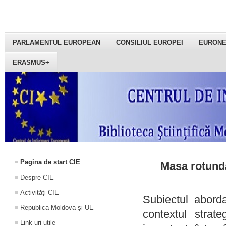
PARLAMENTUL EUROPEAN
CONSILIUL EUROPEI
EURON
ERASMUS+
Pagina de start CIE
Masa rotundă
Despre CIE
Activități CIE
Subiectul aborda
Republica Moldova și UE
contextul strat
Link-uri utile