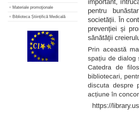
important, întruc
Materiale promoţionale
pentru bunăstar
Biblioteca Științifică Medicală
societății. În con
prevenției și pr
sănătății creierul
Prin această ma
spațiu de dialog 
Catedra de filo
bibliotecari, pent
discuta despre p
acțiune în concord
https://library.