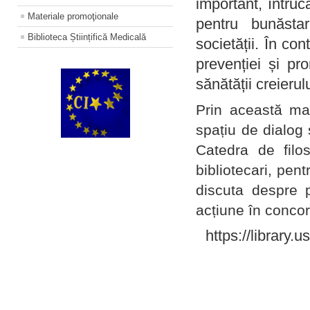
important, întruc
Materiale promoţionale
pentru bunăstar
Biblioteca Științifică Medicală
societății. În con
prevenției și pr
sănătății creierul
Prin această ma
spațiu de dialog 
Catedra de filo
bibliotecari, pent
discuta despre p
acțiune în concord
https://library.