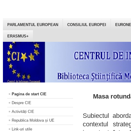
PARLAMENTUL EUROPEAN
CONSILIUL EUROPEI
EURON
ERASMUS+
Pagina de start CIE
Masa rotundă
Despre CIE
Activități CIE
Subiectul aborda
Republica Moldova și UE
contextul strat
Link-uri utile