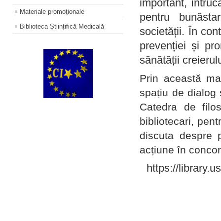
important, întruc
Materiale promoţionale
pentru bunăstar
Biblioteca Științifică Medicală
societății. În con
prevenției și pr
sănătății creierul
Prin această ma
spațiu de dialog 
Catedra de filo
bibliotecari, pent
discuta despre p
acțiune în concord
https://library.