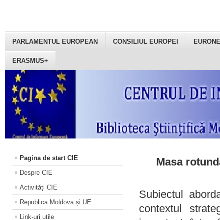
PARLAMENTUL EUROPEAN
CONSILIUL EUROPEI
EURON
ERASMUS+
Pagina de start CIE
Masa rotundă
Despre CIE
Activități CIE
Subiectul aborda
Republica Moldova și UE
contextul strat
Link-uri utile