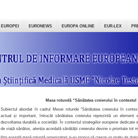
 EUROPEI
EURONEWS
EUROPA ONLINE
EUR-LEX
PR
Masa rotundă “Sănătatea creierului în contextul 
Subiectul abordat în cadrul Mesei rotunde “Sănătatea creierului în context
actual și important, întrucât sănătatea creierului reprezintă un element e
dezvoltarea durabilă a societății. În contextul strategiilor europene dedicate s
de viață sănătos, atenția acordată sănătății creierului devine o prioritate tot 
Prin această masă rotundă organizatorii şi-au propus să creeze un spațiu de dialog