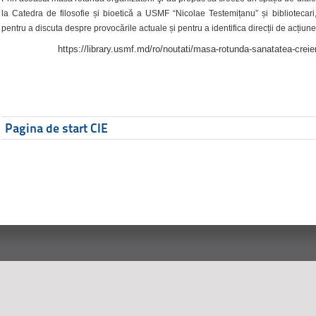
la Catedra de filosofie și bioetică a USMF “Nicolae Testemițanu” și bibliotecari,
pentru a discuta despre provocările actuale și pentru a identifica direcții de acțiune
https://library.usmf.md/ro/noutati/masa-rotunda-sanatatea-creier
Pagina de start CIE