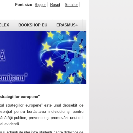
Font size
Bigger
Reset
Smaller
ELEX
BOOKSHOP EU
ERASMUS+
strategiilor europene”
ul strategiilor europene” este unul deosebit de
sențial pentru bunăstarea individului și pentru
ănătății publice, prevenției și promovării unui stil
mai evidentă.
 și schimb de idei între studenți, cadre didactice de