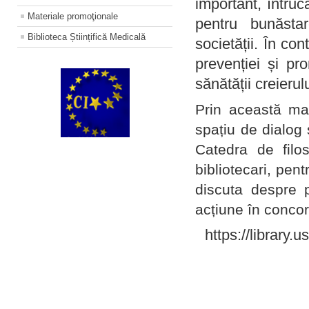
important, întruc
Materiale promoţionale
pentru bunăstar
Biblioteca Științifică Medicală
societății. În con
prevenției și pr
sănătății creierul
Prin această ma
spațiu de dialog 
Catedra de filo
bibliotecari, pent
discuta despre p
acțiune în concord
https://library.