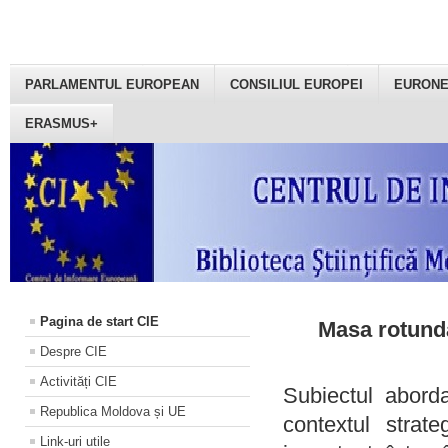
PARLAMENTUL EUROPEAN
CONSILIUL EUROPEI
EURON
ERASMUS+
Pagina de start CIE
Masa rotundă
Despre CIE
Activități CIE
Subiectul aborda
Republica Moldova și UE
contextul strat
Link-uri utile