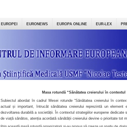
 EUROPEI
EURONEWS
EUROPA ONLINE
EUR-LEX
PR
Masa rotundă “Sănătatea creierului în contextul 
Subiectul abordat în cadrul Mesei rotunde “Sănătatea creierului în context
actual și important, întrucât sănătatea creierului reprezintă un element e
dezvoltarea durabilă a societății. În contextul strategiilor europene dedicate s
de viață sănătos, atenția acordată sănătății creierului devine o prioritate tot 
Prin această masă rotundă organizatorii şi-au propus să creeze un spațiu de dialog