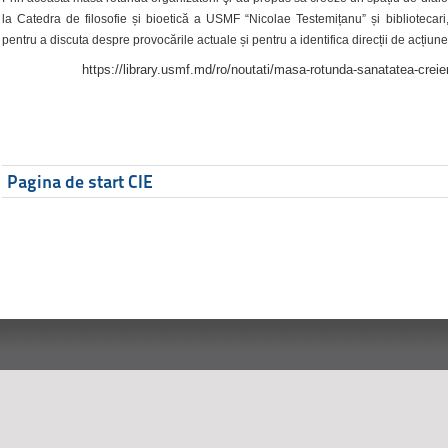
la Catedra de filosofie și bioetică a USMF “Nicolae Testemițanu” și bibliotecari,
pentru a discuta despre provocările actuale și pentru a identifica direcții de acțiune
https://library.usmf.md/ro/noutati/masa-rotunda-sanatatea-creier
Pagina de start CIE