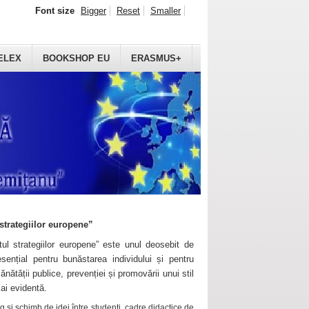
Font size
Bigger
Reset
Smaller
ELEX
BOOKSHOP EU
ERASMUS+
strategiilor europene”
ul strategiilor europene” este unul deosebit de
sențial pentru bunăstarea individului și pentru
ănătății publice, prevenției și promovării unui stil
mai evidentă.
 și schimb de idei între studenți, cadre didactice de