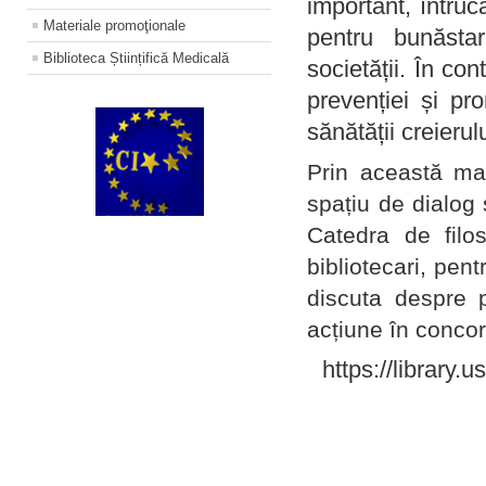
important, întruc
Materiale promoţionale
pentru bunăstar
Biblioteca Științifică Medicală
societății. În con
prevenției și pr
sănătății creierul
Prin această ma
spațiu de dialog 
Catedra de filo
bibliotecari, pent
discuta despre p
acțiune în concord
https://library.