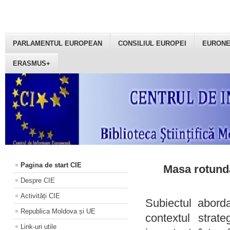
PARLAMENTUL EUROPEAN
CONSILIUL EUROPEI
EURON
ERASMUS+
Pagina de start CIE
Masa rotundă
Despre CIE
Activități CIE
Subiectul aborda
Republica Moldova și UE
contextul strat
Link-uri utile