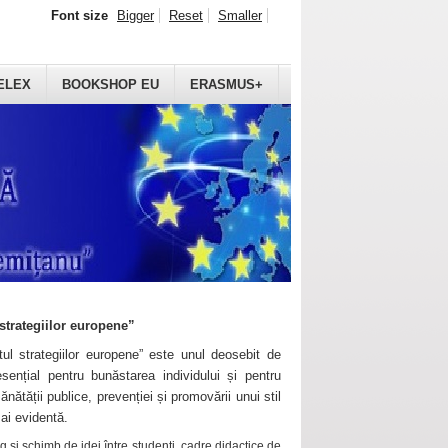
Font size
Bigger
Reset
Smaller
ELEX
BOOKSHOP EU
ERASMUS+
strategiilor europene”
ul strategiilor europene” este unul deosebit de
sențial pentru bunăstarea individului și pentru
ănătății publice, prevenției și promovării unui stil
mai evidentă.
 și schimb de idei între studenți, cadre didactice de