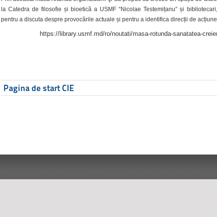
la Catedra de filosofie și bioetică a USMF “Nicolae Testemițanu” și bibliotecari,
pentru a discuta despre provocările actuale și pentru a identifica direcții de acțiune
https://library.usmf.md/ro/noutati/masa-rotunda-sanatatea-creier
Pagina de start CIE