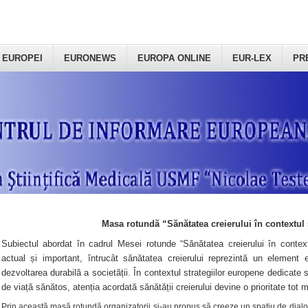
 EUROPEI
EURONEWS
EUROPA ONLINE
EUR-LEX
PR
Masa rotundă “Sănătatea creierului în contextul 
Subiectul abordat în cadrul Mesei rotunde “Sănătatea creierului în context
actual și important, întrucât sănătatea creierului reprezintă un element e
dezvoltarea durabilă a societății. În contextul strategiilor europene dedicate s
de viață sănătos, atenția acordată sănătății creierului devine o prioritate tot 
Prin această masă rotundă organizatorii şi-au propus să creeze un spațiu de dialog