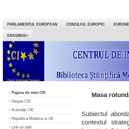
PARLAMENTUL EUROPEAN
CONSILIUL EUROPEI
EURON
ERASMUS+
Pagina de start CIE
Masa rotundă
Despre CIE
Activități CIE
Subiectul aborda
Republica Moldova și UE
contextul strat
Link-uri utile