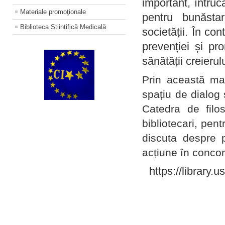
important, întruc
Materiale promoţionale
pentru bunăstar
Biblioteca Științifică Medicală
societății. În con
prevenției și pr
sănătății creierul
Prin această ma
spațiu de dialog 
Catedra de filo
bibliotecari, pent
discuta despre p
acțiune în concord
https://library.