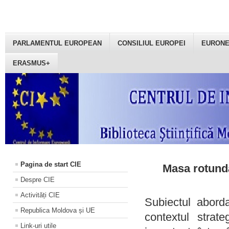
PARLAMENTUL EUROPEAN
CONSILIUL EUROPEI
EURON
ERASMUS+
Pagina de start CIE
Masa rotundă
Despre CIE
Activități CIE
Subiectul aborda
Republica Moldova și UE
contextul strat
Link-uri utile