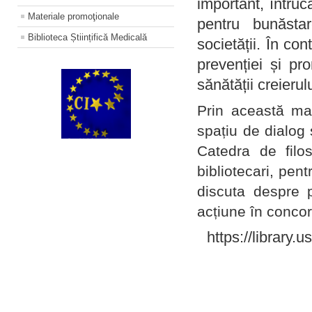
important, întruc
Materiale promoţionale
pentru bunăstar
Biblioteca Științifică Medicală
societății. În con
prevenției și pr
sănătății creierul
Prin această ma
spațiu de dialog 
Catedra de filo
bibliotecari, pent
discuta despre p
acțiune în concord
https://library.