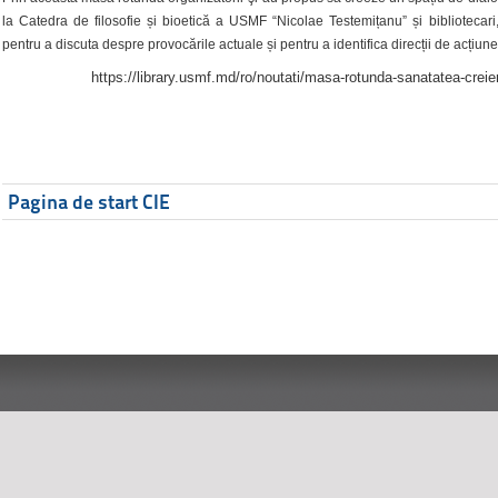
la Catedra de filosofie și bioetică a USMF “Nicolae Testemițanu” și bibliotecari,
pentru a discuta despre provocările actuale și pentru a identifica direcții de acțiune
https://library.usmf.md/ro/noutati/masa-rotunda-sanatatea-creier
Pagina de start CIE