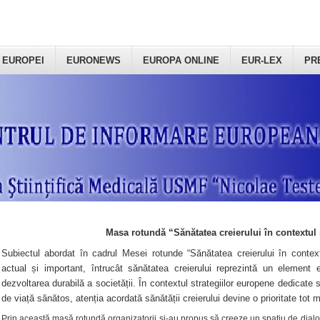
 EUROPEI
EURONEWS
EUROPA ONLINE
EUR-LEX
PR
Masa rotundă “Sănătatea creierului în contextul 
Subiectul abordat în cadrul Mesei rotunde “Sănătatea creierului în context
actual și important, întrucât sănătatea creierului reprezintă un element e
dezvoltarea durabilă a societății. În contextul strategiilor europene dedicate s
de viață sănătos, atenția acordată sănătății creierului devine o prioritate tot 
Prin această masă rotundă organizatorii şi-au propus să creeze un spațiu de dialog