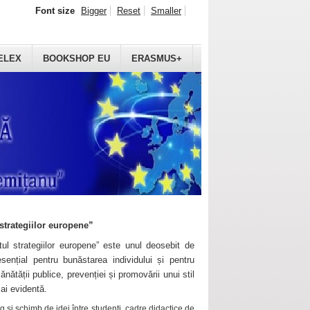
Font size
Bigger
Reset
Smaller
ELEX
BOOKSHOP EU
ERASMUS+
strategiilor europene”
ul strategiilor europene” este unul deosebit de
sențial pentru bunăstarea individului și pentru
ănătății publice, prevenției și promovării unui stil
mai evidentă.
 și schimb de idei între studenți, cadre didactice de