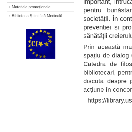
important, întruc
Materiale promoţionale
pentru bunăstar
Biblioteca Științifică Medicală
societății. În con
prevenției și pr
sănătății creierul
Prin această ma
spațiu de dialog 
Catedra de filo
bibliotecari, pent
discuta despre p
acțiune în concord
https://library.