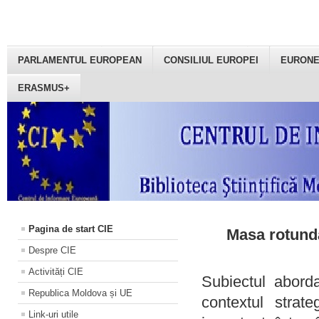
PARLAMENTUL EUROPEAN
CONSILIUL EUROPEI
EURON
ERASMUS+
Pagina de start CIE
Masa rotundă
Despre CIE
Activități CIE
Subiectul aborda
Republica Moldova și UE
contextul strat
Link-uri utile