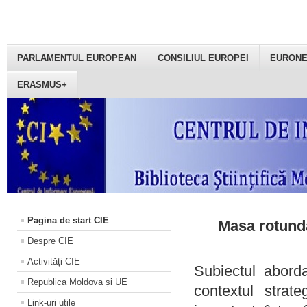
PARLAMENTUL EUROPEAN
CONSILIUL EUROPEI
EURON
ERASMUS+
Pagina de start CIE
Masa rotundă
Despre CIE
Activități CIE
Subiectul aborda
Republica Moldova și UE
contextul strat
Link-uri utile