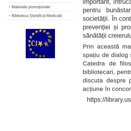
important, întruc
Materiale promoţionale
pentru bunăstar
Biblioteca Științifică Medicală
societății. În con
prevenției și pr
sănătății creierul
Prin această ma
spațiu de dialog 
Catedra de filo
bibliotecari, pent
discuta despre p
acțiune în concord
https://library.