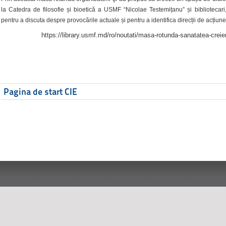
la Catedra de filosofie și bioetică a USMF “Nicolae Testemițanu” și bibliotecari,
pentru a discuta despre provocările actuale și pentru a identifica direcții de acțiune
https://library.usmf.md/ro/noutati/masa-rotunda-sanatatea-creier
Pagina de start CIE