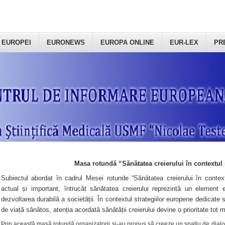
 EUROPEI
EURONEWS
EUROPA ONLINE
EUR-LEX
PR
Masa rotundă “Sănătatea creierului în contextul 
Subiectul abordat în cadrul Mesei rotunde “Sănătatea creierului în context
actual și important, întrucât sănătatea creierului reprezintă un element e
dezvoltarea durabilă a societății. În contextul strategiilor europene dedicate s
de viață sănătos, atenția acordată sănătății creierului devine o prioritate tot 
Prin această masă rotundă organizatorii şi-au propus să creeze un spațiu de dialog