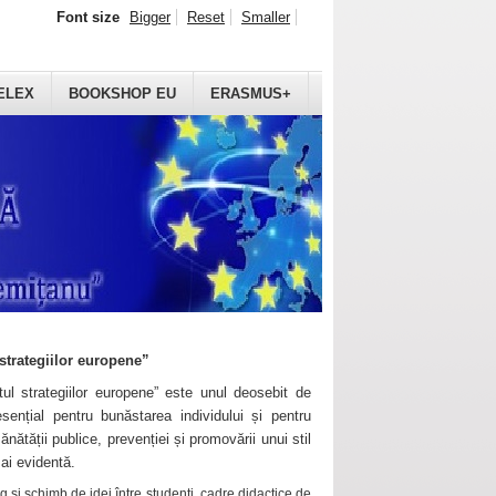
Font size
Bigger
Reset
Smaller
ELEX
BOOKSHOP EU
ERASMUS+
strategiilor europene”
ul strategiilor europene” este unul deosebit de
sențial pentru bunăstarea individului și pentru
ănătății publice, prevenției și promovării unui stil
mai evidentă.
 și schimb de idei între studenți, cadre didactice de