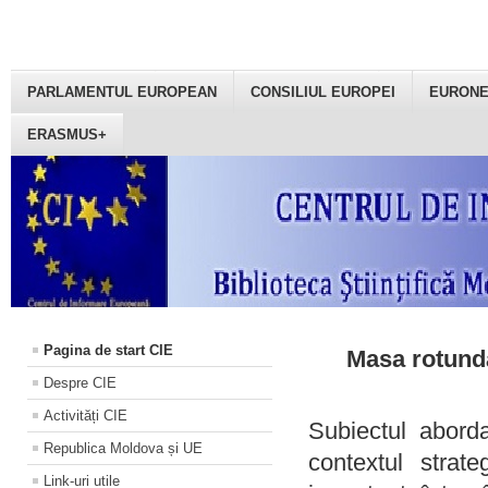
PARLAMENTUL EUROPEAN
CONSILIUL EUROPEI
EURON
ERASMUS+
Pagina de start CIE
Masa rotundă
Despre CIE
Activități CIE
Subiectul aborda
Republica Moldova și UE
contextul strat
Link-uri utile