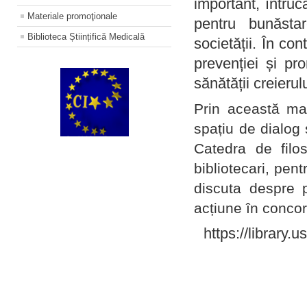
important, întruc
Materiale promoţionale
pentru bunăstar
Biblioteca Științifică Medicală
societății. În con
prevenției și pr
sănătății creierul
Prin această ma
spațiu de dialog 
Catedra de filo
bibliotecari, pent
discuta despre p
acțiune în concord
https://library.