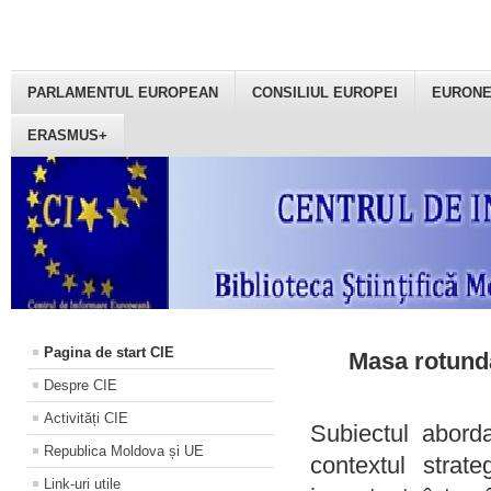
PARLAMENTUL EUROPEAN
CONSILIUL EUROPEI
EURON
ERASMUS+
Pagina de start CIE
Masa rotundă
Despre CIE
Activități CIE
Subiectul aborda
Republica Moldova și UE
contextul strat
Link-uri utile