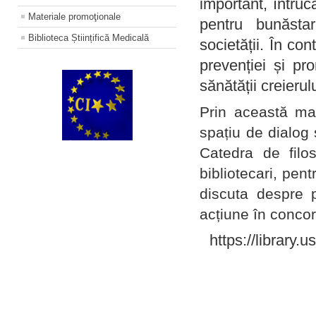
important, întruc
Materiale promoţionale
pentru bunăstar
Biblioteca Științifică Medicală
societății. În con
prevenției și pr
sănătății creierul
Prin această ma
spațiu de dialog 
Catedra de filo
bibliotecari, pent
discuta despre p
acțiune în concord
https://library.