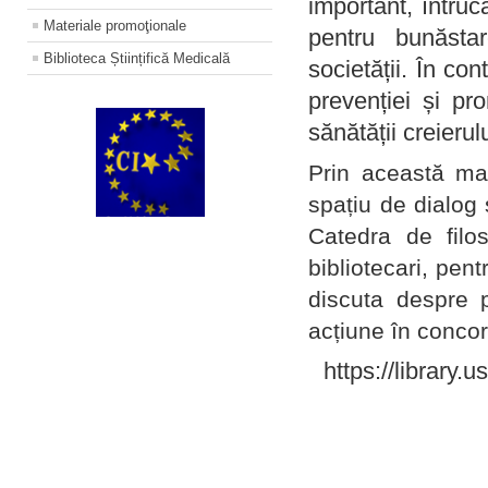
important, întruc
Materiale promoţionale
pentru bunăstar
Biblioteca Științifică Medicală
societății. În con
prevenției și pr
sănătății creierul
Prin această ma
spațiu de dialog 
Catedra de filo
bibliotecari, pent
discuta despre p
acțiune în concord
https://library.