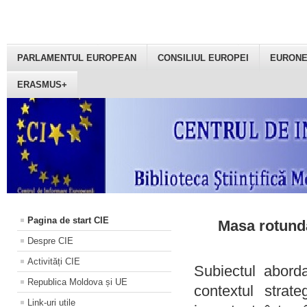
PARLAMENTUL EUROPEAN
CONSILIUL EUROPEI
EURON
ERASMUS+
Pagina de start CIE
Masa rotundă
Despre CIE
Activități CIE
Subiectul aborda
Republica Moldova și UE
contextul strat
Link-uri utile