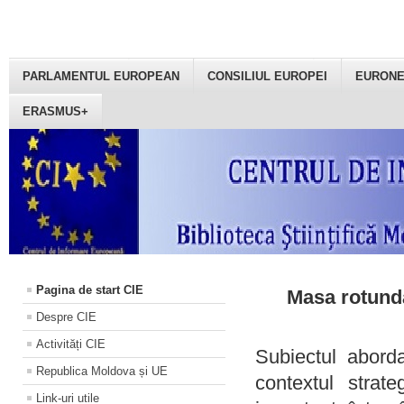
PARLAMENTUL EUROPEAN
CONSILIUL EUROPEI
EURON
ERASMUS+
Pagina de start CIE
Masa rotundă
Despre CIE
Activități CIE
Subiectul aborda
Republica Moldova și UE
contextul strat
Link-uri utile