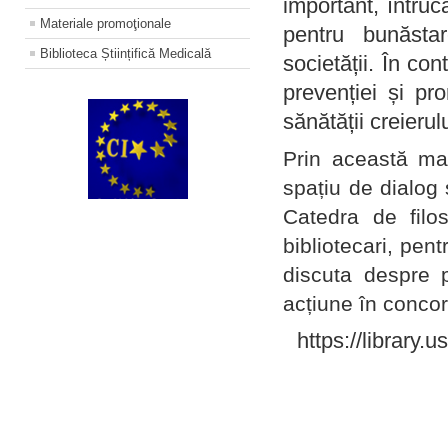
important, întruc
Materiale promoţionale
pentru bunăstar
Biblioteca Științifică Medicală
societății. În con
prevenției și pr
sănătății creierul
Prin această ma
spațiu de dialog 
Catedra de filo
bibliotecari, pent
discuta despre p
acțiune în concord
https://library.