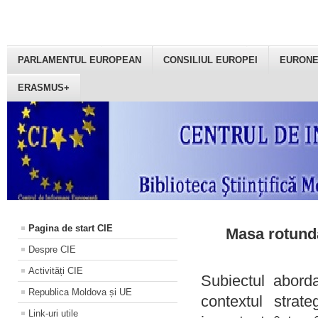
PARLAMENTUL EUROPEAN
CONSILIUL EUROPEI
EURON
ERASMUS+
Pagina de start CIE
Masa rotundă
Despre CIE
Activități CIE
Subiectul aborda
Republica Moldova și UE
contextul strat
Link-uri utile