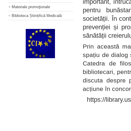
important, întruc
Materiale promoţionale
pentru bunăstar
Biblioteca Științifică Medicală
societății. În con
prevenției și pr
sănătății creierul
Prin această ma
spațiu de dialog 
Catedra de filo
bibliotecari, pent
discuta despre p
acțiune în concord
https://library.