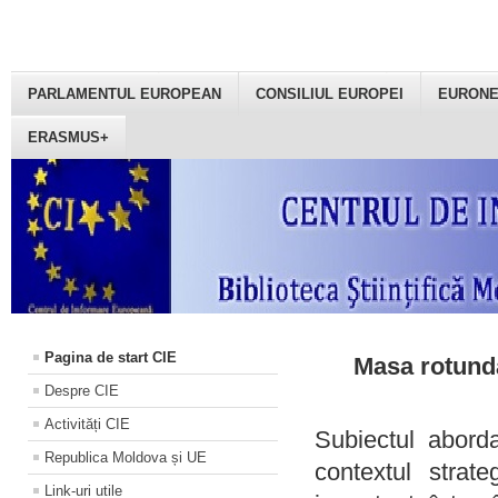
PARLAMENTUL EUROPEAN
CONSILIUL EUROPEI
EURON
ERASMUS+
Pagina de start CIE
Masa rotundă
Despre CIE
Activități CIE
Subiectul aborda
Republica Moldova și UE
contextul strat
Link-uri utile