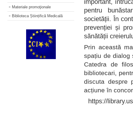
important, întruc
Materiale promoţionale
pentru bunăstar
Biblioteca Științifică Medicală
societății. În con
prevenției și pr
sănătății creierul
Prin această ma
spațiu de dialog 
Catedra de filo
bibliotecari, pent
discuta despre p
acțiune în concord
https://library.