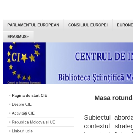
PARLAMENTUL EUROPEAN
CONSILIUL EUROPEI
EURON
ERASMUS+
Pagina de start CIE
Masa rotundă
Despre CIE
Activități CIE
Subiectul aborda
Republica Moldova și UE
contextul strat
Link-uri utile