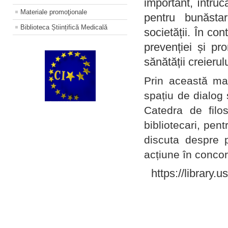
important, întruc
Materiale promoţionale
pentru bunăstar
Biblioteca Științifică Medicală
societății. În con
prevenției și pr
sănătății creierul
Prin această ma
spațiu de dialog 
Catedra de filo
bibliotecari, pent
discuta despre p
acțiune în concord
https://library.