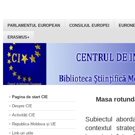
PARLAMENTUL EUROPEAN
CONSILIUL EUROPEI
EURON
ERASMUS+
Pagina de start CIE
Masa rotundă
Despre CIE
Activități CIE
Subiectul aborda
Republica Moldova și UE
contextul strat
Link-uri utile