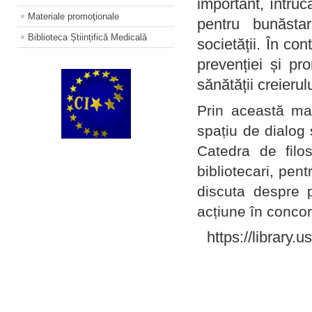
important, întruc
Materiale promoţionale
pentru bunăstar
Biblioteca Științifică Medicală
societății. În con
prevenției și pr
sănătății creierul
Prin această ma
spațiu de dialog 
Catedra de filo
bibliotecari, pent
discuta despre p
acțiune în concord
https://library.