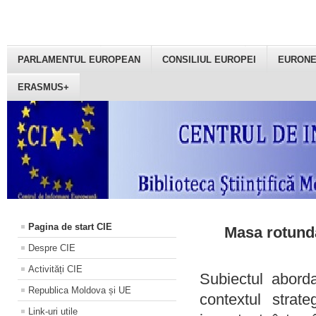
PARLAMENTUL EUROPEAN
CONSILIUL EUROPEI
EURON
ERASMUS+
Pagina de start CIE
Masa rotundă
Despre CIE
Activități CIE
Subiectul aborda
Republica Moldova și UE
contextul strat
Link-uri utile