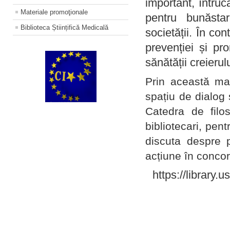
important, întruc
Materiale promoţionale
pentru bunăstar
Biblioteca Științifică Medicală
societății. În con
prevenției și pr
sănătății creierul
Prin această ma
spațiu de dialog 
Catedra de filo
bibliotecari, pent
discuta despre p
acțiune în concord
https://library.