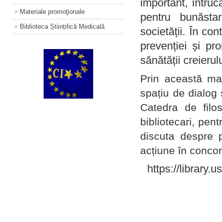
important, întruc
Materiale promoţionale
pentru bunăstar
Biblioteca Științifică Medicală
societății. În con
prevenției și pr
sănătății creierul
Prin această ma
spațiu de dialog 
Catedra de filo
bibliotecari, pent
discuta despre p
acțiune în concord
https://library.