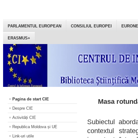
PARLAMENTUL EUROPEAN
CONSILIUL EUROPEI
EURON
ERASMUS+
Pagina de start CIE
Masa rotundă
Despre CIE
Activități CIE
Subiectul aborda
Republica Moldova și UE
contextul strat
Link-uri utile