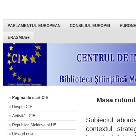
PARLAMENTUL EUROPEAN
CONSILIUL EUROPEI
EURON
ERASMUS+
Pagina de start CIE
Masa rotundă
Despre CIE
Activități CIE
Subiectul aborda
Republica Moldova și UE
contextul strat
Link-uri utile