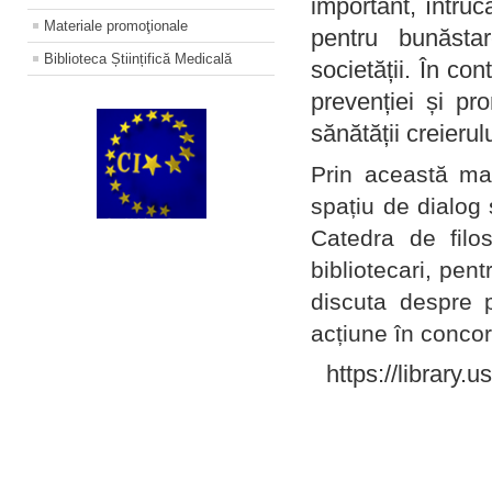
important, întruc
Materiale promoţionale
pentru bunăstar
Biblioteca Științifică Medicală
societății. În con
prevenției și pr
sănătății creierul
Prin această ma
spațiu de dialog 
Catedra de filo
bibliotecari, pent
discuta despre p
acțiune în concord
https://library.