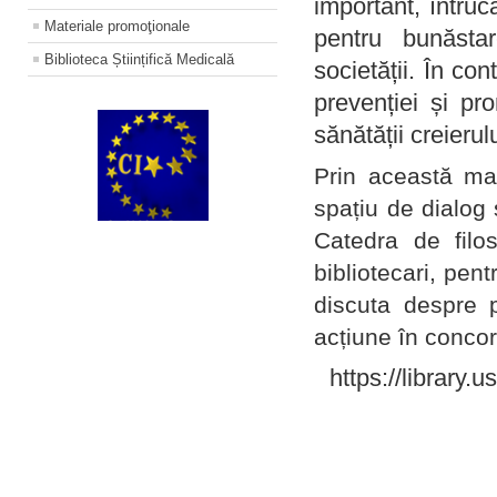
important, întruc
Materiale promoţionale
pentru bunăstar
Biblioteca Științifică Medicală
societății. În con
prevenției și pr
sănătății creierul
Prin această ma
spațiu de dialog 
Catedra de filo
bibliotecari, pent
discuta despre p
acțiune în concord
https://library.