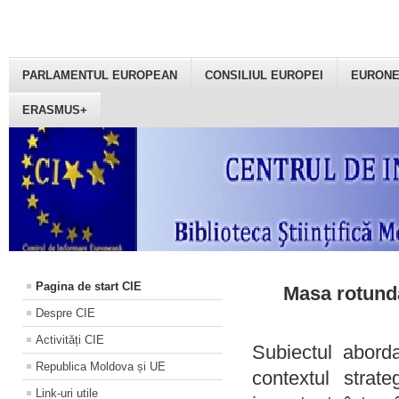
PARLAMENTUL EUROPEAN
CONSILIUL EUROPEI
EURON
ERASMUS+
Pagina de start CIE
Masa rotundă
Despre CIE
Activități CIE
Subiectul aborda
Republica Moldova și UE
contextul strat
Link-uri utile