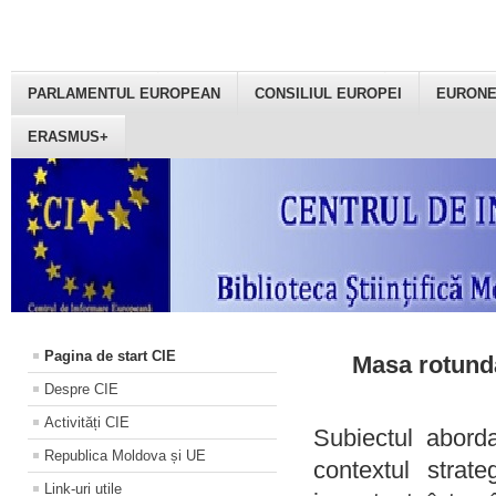
PARLAMENTUL EUROPEAN
CONSILIUL EUROPEI
EURON
ERASMUS+
Pagina de start CIE
Masa rotundă
Despre CIE
Activități CIE
Subiectul aborda
Republica Moldova și UE
contextul strat
Link-uri utile