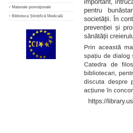
important, întruc
Materiale promoţionale
pentru bunăstar
Biblioteca Științifică Medicală
societății. În con
prevenției și pr
sănătății creierul
Prin această ma
spațiu de dialog 
Catedra de filo
bibliotecari, pent
discuta despre p
acțiune în concord
https://library.