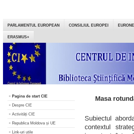
PARLAMENTUL EUROPEAN
CONSILIUL EUROPEI
EURON
ERASMUS+
Pagina de start CIE
Masa rotundă
Despre CIE
Activități CIE
Subiectul aborda
Republica Moldova și UE
contextul strat
Link-uri utile