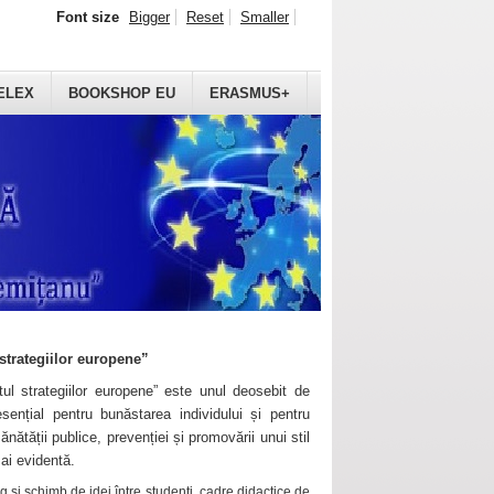
Font size
Bigger
Reset
Smaller
ELEX
BOOKSHOP EU
ERASMUS+
strategiilor europene”
ul strategiilor europene” este unul deosebit de
sențial pentru bunăstarea individului și pentru
ănătății publice, prevenției și promovării unui stil
mai evidentă.
 și schimb de idei între studenți, cadre didactice de