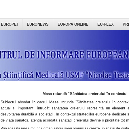
 EUROPEI
EURONEWS
EUROPA ONLINE
EUR-LEX
PR
Masa rotundă “Sănătatea creierului în contextul 
Subiectul abordat în cadrul Mesei rotunde “Sănătatea creierului în context
actual și important, întrucât sănătatea creierului reprezintă un element e
dezvoltarea durabilă a societății. În contextul strategiilor europene dedicate s
de viață sănătos, atenția acordată sănătății creierului devine o prioritate tot 
Prin această masă rotundă organizatorii şi-au propus să creeze un spațiu de dialog