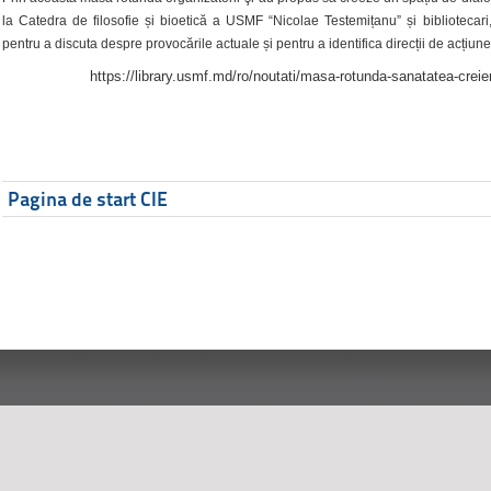
la Catedra de filosofie și bioetică a USMF “Nicolae Testemițanu” și bibliotecari,
pentru a discuta despre provocările actuale și pentru a identifica direcții de acțiune
https://library.usmf.md/ro/noutati/masa-rotunda-sanatatea-creier
Pagina de start CIE