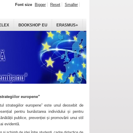
Font size
Bigger
Reset
Smaller
ELEX
BOOKSHOP EU
ERASMUS+
strategiilor europene”
ul strategiilor europene” este unul deosebit de
sențial pentru bunăstarea individului și pentru
ănătății publice, prevenției și promovării unui stil
mai evidentă.
 și schimb de idei între studenți, cadre didactice de