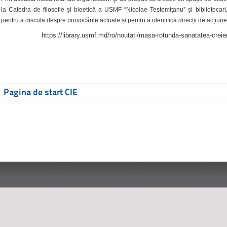
la Catedra de filosofie și bioetică a USMF “Nicolae Testemițanu” și bibliotecari,
pentru a discuta despre provocările actuale și pentru a identifica direcții de acțiune
https://library.usmf.md/ro/noutati/masa-rotunda-sanatatea-creier
Pagina de start CIE