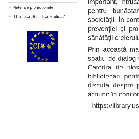
important, întruc
Materiale promoţionale
pentru bunăstar
Biblioteca Științifică Medicală
societății. În con
prevenției și pr
sănătății creierul
Prin această ma
spațiu de dialog 
Catedra de filo
bibliotecari, pent
discuta despre p
acțiune în concord
https://library.