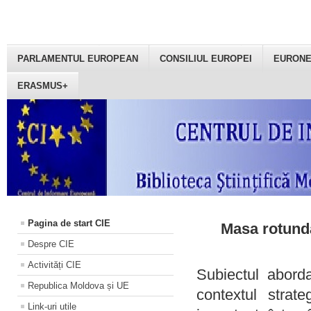
PARLAMENTUL EUROPEAN
CONSILIUL EUROPEI
EURON
ERASMUS+
Pagina de start CIE
Masa rotundă
Despre CIE
Activități CIE
Subiectul aborda
Republica Moldova și UE
contextul strat
Link-uri utile