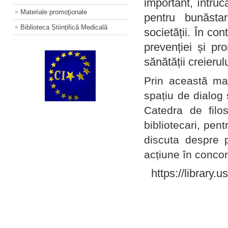
important, întruc
Materiale promoţionale
pentru bunăstar
Biblioteca Științifică Medicală
societății. În con
prevenției și pr
sănătății creierul
Prin această ma
spațiu de dialog 
Catedra de filo
bibliotecari, pent
discuta despre p
acțiune în concord
https://library.