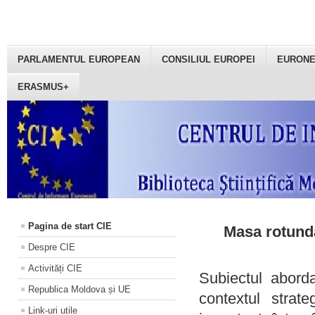
PARLAMENTUL EUROPEAN
CONSILIUL EUROPEI
EURON
ERASMUS+
Pagina de start CIE
Masa rotundă
Despre CIE
Activități CIE
Subiectul aborda
Republica Moldova și UE
contextul strat
Link-uri utile