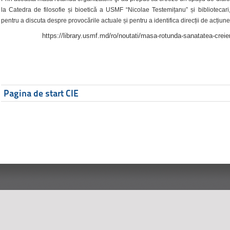
la Catedra de filosofie și bioetică a USMF “Nicolae Testemițanu” și bibliotecari,
pentru a discuta despre provocările actuale și pentru a identifica direcții de acțiune
https://library.usmf.md/ro/noutati/masa-rotunda-sanatatea-creier
Pagina de start CIE