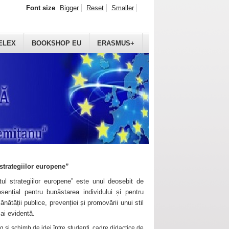
Font size
Bigger
Reset
Smaller
ELEX
BOOKSHOP EU
ERASMUS+
strategiilor europene”
ul strategiilor europene” este unul deosebit de
sențial pentru bunăstarea individului și pentru
ănătății publice, prevenției și promovării unui stil
mai evidentă.
 și schimb de idei între studenți, cadre didactice de