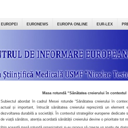
 EUROPEI
EURONEWS
EUROPA ONLINE
EUR-LEX
PR
Masa rotundă “Sănătatea creierului în contextul 
Subiectul abordat în cadrul Mesei rotunde “Sănătatea creierului în context
actual și important, întrucât sănătatea creierului reprezintă un element e
dezvoltarea durabilă a societății. În contextul strategiilor europene dedicate s
de viață sănătos, atenția acordată sănătății creierului devine o prioritate tot 
Prin această masă rotundă organizatorii şi-au propus să creeze un spațiu de dialog