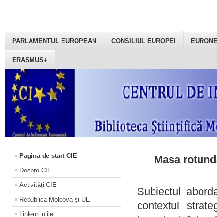
PARLAMENTUL EUROPEAN
CONSILIUL EUROPEI
EURON
ERASMUS+
Pagina de start CIE
Masa rotundă
Despre CIE
Activități CIE
Subiectul aborda
Republica Moldova și UE
contextul strat
Link-uri utile