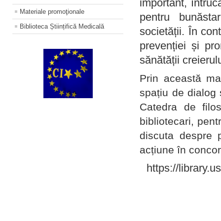
important, întruc
Materiale promoţionale
pentru bunăstar
Biblioteca Științifică Medicală
societății. În con
prevenției și pr
sănătății creierul
Prin această ma
spațiu de dialog 
Catedra de filo
bibliotecari, pent
discuta despre p
acțiune în concord
https://library.