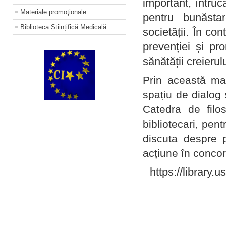
important, întruc
Materiale promoţionale
pentru bunăstar
Biblioteca Științifică Medicală
societății. În con
prevenției și pr
sănătății creierul
Prin această ma
spațiu de dialog 
Catedra de filo
bibliotecari, pent
discuta despre p
acțiune în concord
https://library.