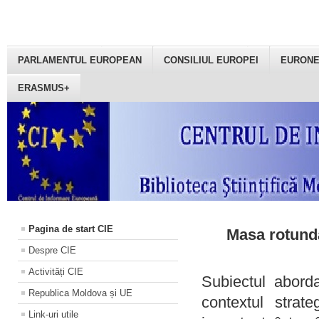
PARLAMENTUL EUROPEAN
CONSILIUL EUROPEI
EURON
ERASMUS+
Pagina de start CIE
Masa rotundă
Despre CIE
Activități CIE
Subiectul aborda
Republica Moldova și UE
contextul strat
Link-uri utile