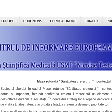
 EUROPEI
EURONEWS
EUROPA ONLINE
EUR-LEX
PR
Masa rotundă “Sănătatea creierului în contextul 
Subiectul abordat în cadrul Mesei rotunde “Sănătatea creierului în context
actual și important, întrucât sănătatea creierului reprezintă un element e
dezvoltarea durabilă a societății. În contextul strategiilor europene dedicate s
de viață sănătos, atenția acordată sănătății creierului devine o prioritate tot 
Prin această masă rotundă organizatorii şi-au propus să creeze un spațiu de dialog