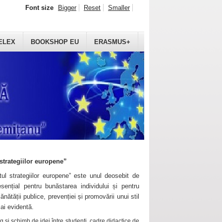
Font size
Bigger
Reset
Smaller
ELEX
BOOKSHOP EU
ERASMUS+
strategiilor europene”
ul strategiilor europene” este unul deosebit de
sențial pentru bunăstarea individului și pentru
ănătății publice, prevenției și promovării unui stil
mai evidentă.
 și schimb de idei între studenți, cadre didactice de