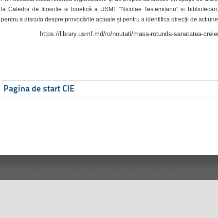
la Catedra de filosofie și bioetică a USMF “Nicolae Testemițanu” și bibliotecari,
pentru a discuta despre provocările actuale și pentru a identifica direcții de acțiune
https://library.usmf.md/ro/noutati/masa-rotunda-sanatatea-creier
Pagina de start CIE